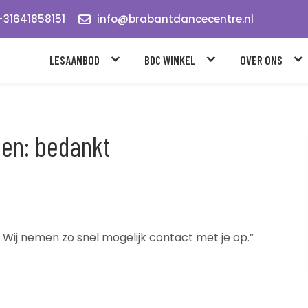
31641858151
info@brabantdancecentre.nl
LESAANBOD
BDC WINKEL
OVER ONS
len: bedankt
. Wij nemen zo snel mogelijk contact met je op.”