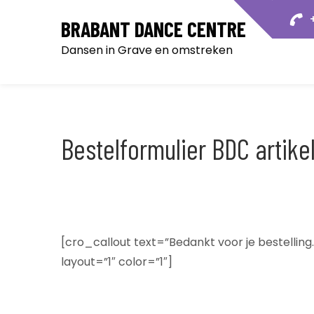
Skip
+
BRABANT DANCE CENTRE
to
content
Dansen in Grave en omstreken
Bestelformulier BDC artike
[cro_callout text=”Bedankt voor je bestelling
layout=”1″ color=”1″]